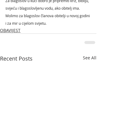
Za
 blagoslov u kući dobro je pripremiti križ, bibliju, 
svijeću i blagoslovljenu vodu, ako obitelj ima. 
Molimo za blagoslov članova obitelji u novoj godini 
i za mir u cijelom svijetu. 
OBAVIJEST
Recent Posts
See All