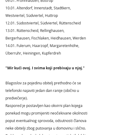
09.01. Frohnhausen, Bottrop
10.01. Altendorf, Innenstadt, Stadtkern, 
Westviertel, Südviertel, Huttrop
12.01. Südostviertel, Südviertel, Rüttenscheid
13.01. Rüttenscheid, Rellinghausen, 
Bergerhausen, Fischlaken, Heidhausen, Werden
14.01. Fulerum, Haarzopf, Margaretenhöhe, 
Überruhr, Heiningen, Kupferdreh
"Mir kući ovoj. I svima koji prebivaju u njoj."
Blagoslov za pojedinu obitelj prethodno će se 
telefonski najaviti jedan dan ranije (obično u 
predvečerje).
Raspored je postavljen kao okvirni plan kojega 
ponekad mogu promijeniti neočekivane okolnosti 
poput eventualnog sprovoda, odsutnosti članova 
neke obitelji zbog putovanja u domovinu i slično.