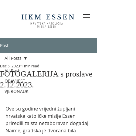
HKM ESSEN
HRVATSKA KATOLIČKA
MISIJA ESSEN
Post
All Posts
Dec 5, 2023
1 min read
All Posts
FOTOGALERIJA s proslave
OBAVIJEST
2.12.2023.
VJERONAUK
Ove su godine vrijedni župljani 
hrvatske katoličke misije Essen 
priredili zaista nezaboravan događaj. 
Naime, gradska je dvorana bila 