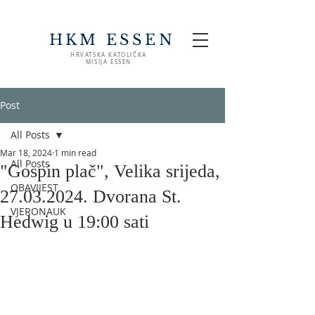
HKM ESSEN
HRVATSKA KATOLIČKA
MISIJA ESSEN
Post
All Posts
Mar 18, 2024
1 min read
All Posts
"Gospin plač", Velika srijeda,
OBAVIJEST
27.03.2024. Dvorana St.
VJERONAUK
Hedwig u 19:00 sati