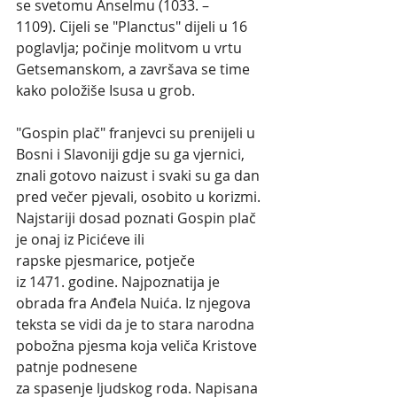
se svetomu Anselmu (1033. – 
1109). Cijeli se "Planctus" dijeli u 16 
poglavlja; počinje molitvom u vrtu 
Getsemanskom, a završava se time 
kako položiše Isusa u grob.
"Gospin plač" franjevci su prenijeli u 
Bosni i Slavoniji gdje su ga vjernici, 
znali gotovo naizust i svaki su ga dan 
pred večer pjevali, osobito u korizmi. 
Najstariji dosad poznati Gospin plač 
je onaj iz Picićeve ili 
rapske pjesmarice, potječe 
iz 1471. godine. Najpoznatija je 
obrada fra Anđela Nuića. Iz njegova 
teksta se vidi da je to stara narodna 
pobožna pjesma koja veliča Kristove 
patnje podnesene 
za spasenje ljudskog roda. Napisana 