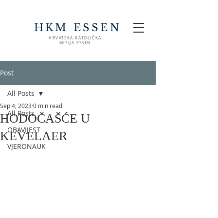
HKM ESSEN
HRVATSKA KATOLIČKA
MISIJA ESSEN
Post
All Posts
Sep 4, 2023
0 min read
All Posts
HODOČAŠĆE U
OBAVIJEST
KEVELAER
VJERONAUK