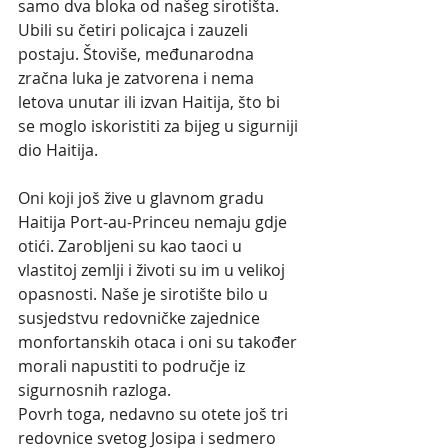
samo dva bloka od našeg sirotišta. 
Ubili su četiri policajca i zauzeli 
postaju. Štoviše, međunarodna 
zračna luka je zatvorena i nema 
letova unutar ili izvan Haitija, što bi 
se moglo iskoristiti za bijeg u sigurniji 
dio Haitija.
Oni koji još žive u glavnom gradu 
Haitija Port-au-Princeu nemaju gdje 
otići. Zarobljeni su kao taoci u 
vlastitoj zemlji i životi su im u velikoj 
opasnosti. Naše je sirotište bilo u 
susjedstvu redovničke zajednice 
monfortanskih otaca i oni su također 
morali napustiti to područje iz 
sigurnosnih razloga.
Povrh toga, nedavno su otete još tri 
redovnice svetog Josipa i sedmero 