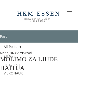
HKM ESSEN
HRVATSKA KATOLIČKA
MISIJA ESSEN
Post
All Posts
Mar 7, 2024
2 min read
All Posts
MOLIMO ZA LJUDE
OBAVIJEST
HAITIJA
VJERONAUK