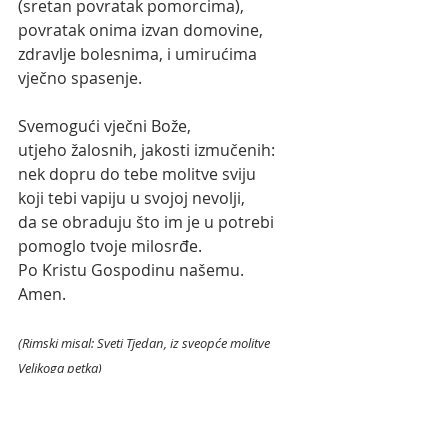
(sretan povratak pomorcima),
povratak onima izvan domovine,
zdravlje bolesnima, i umirućima 
vječno spasenje.
Svemogući vječni Bože,
utjeho žalosnih, jakosti izmučenih:
nek dopru do tebe molitve sviju 
koji tebi vapiju u svojoj nevolji, 
da se obraduju što im je u potrebi 
pomoglo tvoje milosrđe. 
Po Kristu Gospodinu našemu.
Amen.
(Rimski misal: Sveti Tjedan, iz sveopće molitve 
Velikoga petka)
Oče naš... Zdravo Marijo... Slava Ocu...
OBAVIJEST