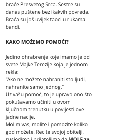
braće Presvetog Srca. Sestre su 
danas puštene bez ikakvih povreda. 
Braća su još uvijek taoci u rukama 
bandi.
KAKO MOŽEMO POMOĆI?
Jedino ohrabrenje koje imamo je od 
svete Majke Terezije koja je jednom 
rekla:
"Ako ne možete nahraniti sto ljudi, 
nahranite samo jednog."
Uz vašu pomoć, to je upravo ono što 
pokušavamo učiniti u ovom 
ključnom trenutku u povijesti ove 
jadne nacije.
Molim vas, molite i pomozite koliko 
god možete. Recite svojoj obitelji, 
susjedima i prijateljima da 
MOLE za 