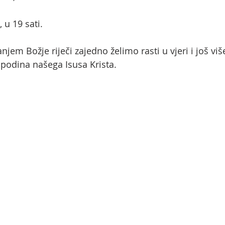
 u 19 sati.
jem Božje riječi zajedno želimo rasti u vjeri i još više 
spodina našega Isusa Krista.