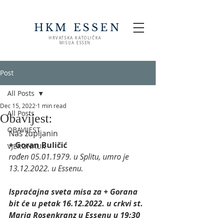
HKM ESSEN
HRVATSKA KATOLIČKA
MISIJA ESSEN
Post
All Posts
Dec 15, 2022
1 min read
All Posts
Obavijest:
OBAVIJEST
Naš župljanin
+ Goran Buličić
VJERONAUK
rođen 05.01.1979. u Splitu, umro je 
13.12.2022. u Essenu.
Ispraćajna sveta misa za + Gorana 
bit će u petak 16.12.2022. u crkvi st. 
Maria Rosenkranz u Essenu u 19:30 