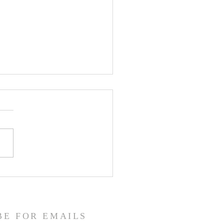
jest roditeljima krizmanika
opričesnika
BE FOR EMAILS