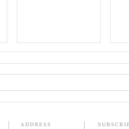
70 godina HKM Essen -
Obavi
13.06.2026.
i prv
ADDRESS
SUBSCRI