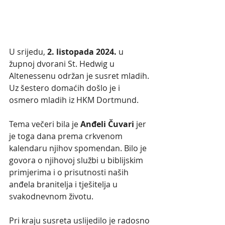
U srijedu, 
2. listopada 2024.
 u 
župnoj dvorani St. Hedwig u 
Altenessenu održan je susret mladih. 
Uz šestero domaćih došlo je i 
osmero mladih iz HKM Dortmund.
Tema večeri bila je 
Anđeli Čuvari
 jer 
je toga dana prema crkvenom 
kalendaru njihov spomendan. Bilo je 
govora o njihovoj službi u biblijskim 
primjerima i o prisutnosti naših 
anđela branitelja i tješitelja u 
svakodnevnom životu.
Pri kraju susreta uslijedilo je radosno 