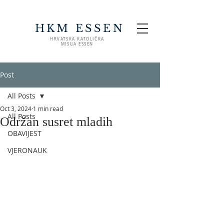
HKM ESSEN
HRVATSKA KATOLIČKA
MISIJA ESSEN
Post
All Posts
Oct 3, 2024
1 min read
All Posts
Održan susret mladih
OBAVIJEST
VJERONAUK