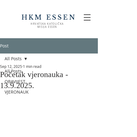
HKM ESSEN
HRVATSKA KATOLIČKA
MISIJA ESSEN
Post
All Posts
Sep 12, 2025
1 min read
All Posts
Početak vjeronauka -
OBAVIJEST
13.9.2025.
VJERONAUK