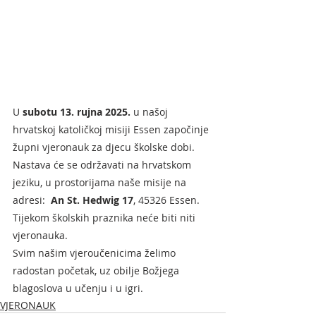
U 
subotu
13. rujna 2025.
 u našoj 
hrvatskoj katoličkoj misiji Essen započinje 
župni vjeronauk za djecu školske dobi. 
Nastava će se održavati na hrvatskom 
jeziku, u prostorijama naše misije na 
adresi:  
An St. Hedwig 17
, 45326 Essen.
Tijekom školskih praznika neće biti niti 
vjeronauka.
Svim našim vjeroučenicima želimo 
radostan početak, uz obilje Božjega 
blagoslova u učenju i u igri.
VJERONAUK