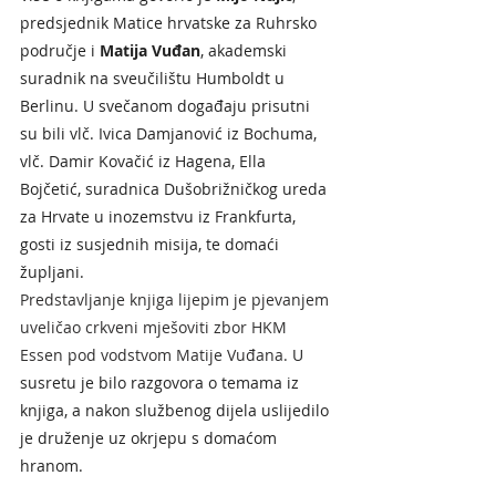
predsjednik Matice hrvatske za Ruhrsko 
područje i 
Matija Vuđan
, akademski 
suradnik na sveučilištu Humboldt u 
Berlinu. U svečanom događaju prisutni 
su bili vlč. Ivica Damjanović iz Bochuma, 
vlč. Damir Kovačić iz Hagena, Ella 
Bojčetić, suradnica Dušobrižničkog ureda 
za Hrvate u inozemstvu iz Frankfurta, 
gosti iz susjednih misija, te domaći 
župljani.
Predstavljanje knjiga lijepim je pjevanjem 
uveličao crkveni mješoviti zbor HKM 
Essen pod vodstvom Matije Vuđana. 
U 
susretu je bilo razgovora o temama iz 
knjiga, a nakon službenog dijela uslijedilo 
je druženje uz okrjepu s domaćom 
hranom.