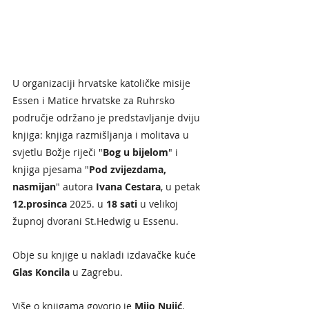
U organizaciji hrvatske katoličke misije 
Essen i Matice hrvatske za Ruhrsko 
područje održano je predstavljanje dviju 
knjiga: knjiga razmišljanja i molitava u 
svjetlu Božje riječi "
Bog u bijelom
" i 
knjiga pjesama "
Pod zvijezdama, 
nasmijan
" autora 
Ivana Cestara
, u petak 
12.prosinca
 2025. u 
18 sati
 u velikoj 
župnoj dvorani St.Hedwig u Essenu. 
Obje su knjige u nakladi izdavačke kuće 
Glas Koncila
 u Zagrebu. 
Više o knjigama govorio je 
Mijo Nujić
, 