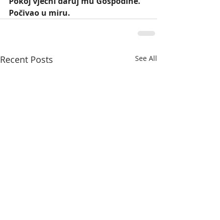
Pokoj vječni daruj mu Gospodine. 
Počivao u miru.
Recent Posts
See All