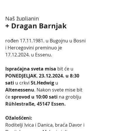
Naš župljanin
+ Dragan Barnjak
rođen 17.11.1981. u Bugojnu u Bosni 
i Hercegovini preminuo je 
17.12.2024. u Essenu.  
Ispraćajna sveta misa
 bit će u 
PONEDJELJAK
, 
23.12.2024. u 8:30 
sati
 u crkvi 
St.Hedwig 
u 
Altenessenu
. Nakon svete mise bit 
će 
sprovod u 10:00 sati 
na groblju
Rühlestraße, 45147 Essen.
Ožalošćeni:
Roditelji Ivica i Danica, braća Davor i 