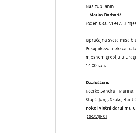
Naš župljanin
+ Marko Barbarić  
rođen 08.02.1947. u mjes
Ispraćajna sveta misa bit
Pokojnikovo tijelo će na
mjesnom groblju u Dragić
14:00 sati.
Ožalošćeni:
Kćerke Sandra i Marina, br
Stojić, Jung, Skoko, Buntić
Pokoj vječni daruj mu G
OBAVIJEST