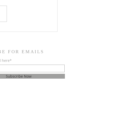
jest roditeljima krizmanika
opričesnika
BE FOR EMAILS
l here*
Subscribe Now