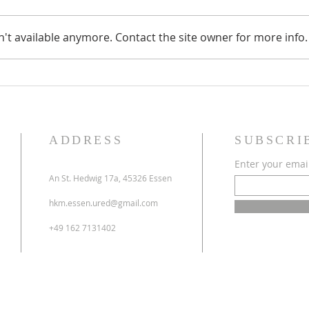
't available anymore. Contact the site owner for more info.
70 godina HKM Essen -
Obavi
13.06.2026.
i prv
ADDRESS
SUBSCRI
Enter your emai
An St. Hedwig 17a, 45326 Essen
hkm.essen.ured@gmail.com
+49 162 7131402