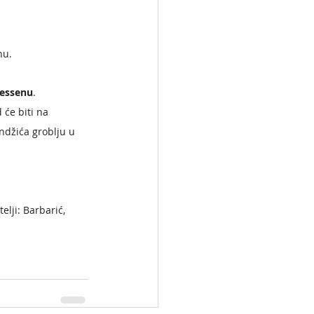
u.  
nessenu
. 
će biti na 
ndžića groblju u 
elji: Barbarić, 