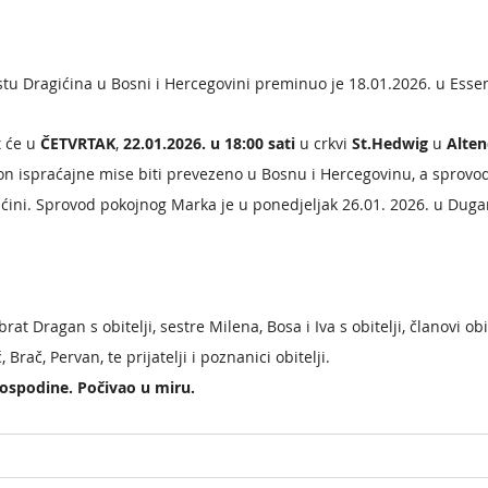
tu Dragićina u Bosni i Hercegovini preminuo je 18.01.2026. u Essen
 će u 
ČETVRTAK
, 
22.01.2026. u 18:00 sati
 u crkvi 
St.Hedwig 
u 
Alte
kon ispraćajne mise biti prevezeno u Bosnu i Hercegovinu, a sprovod 
ini. Sprovod pokojnog Marka je u ponedjeljak 26.01. 2026. u Duga
at Dragan s obitelji, sestre Milena, Bosa i Iva s obitelji, članovi obit
, Brač, Pervan, te prijatelji i poznanici obitelji.
ospodine. Počivao u miru.