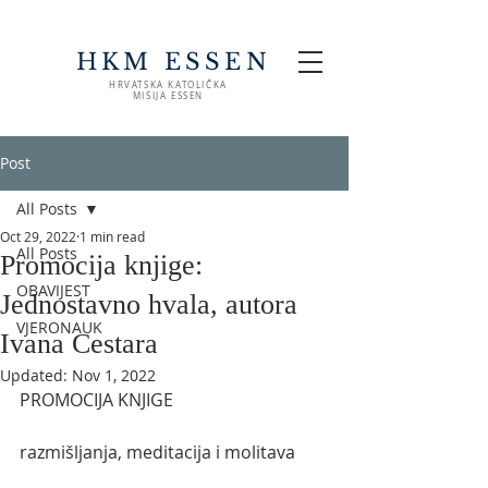
HKM ESSEN
HRVATSKA KATOLIČKA
MISIJA ESSEN
Post
All Posts
Oct 29, 2022
1 min read
All Posts
Promocija knjige:
OBAVIJEST
Jednostavno hvala, autora
VJERONAUK
Ivana Cestara
Updated:
Nov 1, 2022
PROMOCIJA KNJIGE
razmišljanja, meditacija i molitava 