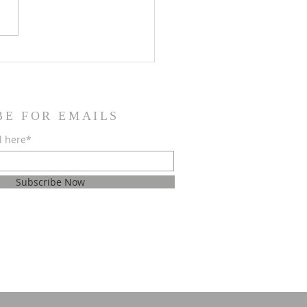
jest roditeljima krizmanika
opričesnika
BE FOR EMAILS
l here*
Subscribe Now