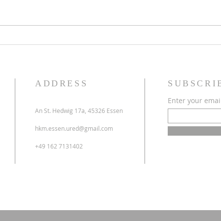
70 godina HKM Essen -
Obavi
13.06.2026.
i prv
ADDRESS
SUBSCRI
Enter your emai
An St. Hedwig 17a, 45326 Essen
hkm.essen.ured@gmail.com
+49 162 7131402