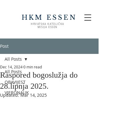
HKM ESSEN
HRVATSKA KATOLIČKA
MISIJA ESSEN
Post
All Posts
Dec 14, 2024
0 min read
All Posts
Raspored bogoslužja do
OBAVIJEST
28.lipnja 2025.
VJERONAUK
Updated:
Mar 14, 2025