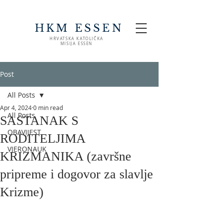
HKM ESSEN
HRVATSKA KATOLIČKA
MISIJA ESSEN
Post
All Posts
Apr 4, 2024
0 min read
All Posts
SASTANAK S
OBAVIJEST
RODITELJIMA
VJERONAUK
KRIZMANIKA (završne
pripreme i dogovor za slavlje
Krizme)