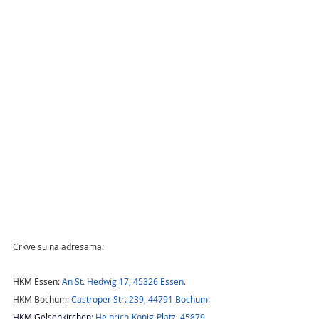
Crkve su na adresama:
HKM Essen: 
An St. Hedwig 17, 45326 Essen.
HKM Bochum: 
Castroper Str. 239, 44791 Bochum.
HKM Gelsenkirchen
: Heinrich-Konig-Platz, 45879 