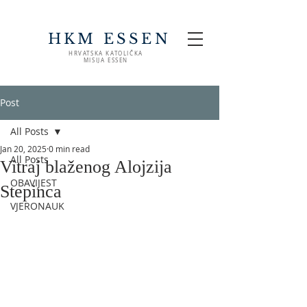
HKM ESSEN
HRVATSKA KATOLIČKA
MISIJA ESSEN
Post
All Posts
Jan 20, 2025
0 min read
All Posts
Vitraj blaženog Alojzija
OBAVIJEST
Stepinca
VJERONAUK